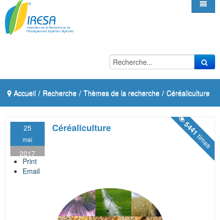
Accueil
/
Recherche
/
Thèmes de la recherche
/
Céréaliculture
5441
Céréaliculture
25
times
mai
2017
Print
Email