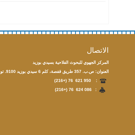
الاتصال
المركز الجهوي للبحوث الفلاحية بسيدي بوزيد
العنوان: ص.ب. 357 طريق قفصة، كلم 6 سيدي بوزيد 9100. تونس
(+216)
76
621
950
:
(+216)
76
624
086
: