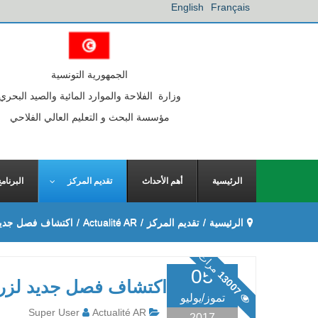
English
Français
الجمهورية التونسية
وزارة الفلاحة والموارد المائية والصيد البحري
مؤسسة البحث و التعليم العالي الفلاحي
الرئيسية
أهم الأحداث
تقديم المركز
البرنام
الرئيسية
/
تقديم المركز
/
Actualité AR
/
اكتشاف فصل جديد 
مرات
05
13007
اكتشاف فصل جديد لزرا
تموز/يوليو
Super User
Actualité AR
2017