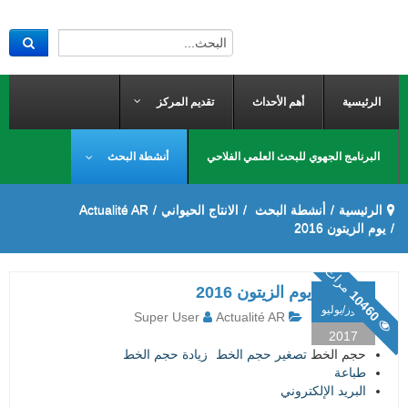
الرئيسية
أهم الأحداث
تقديم المركز
البرنامج الجهوي للبحث العلمي الفلاحي
أنشطة البحث
الرئيسية
/
أنشطة البحث
/
الانتاج الحيواني
/
Actualité AR
/
يوم الزيتون 2016
مرات
04
يوم الزيتون 2016
10460
تموز/يوليو
Super User
Actualité AR
2017
حجم الخط
تصغير حجم الخط
زيادة حجم الخط
طباعة
البريد الإلكتروني