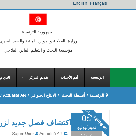
English
Français
الجمهورية التونسية
وزارة الفلاحة والموارد المائية والصيد البحري
مؤسسة البحث و التعليم العالي الفلاحي
الرئيسية
أهم الأحداث
تقديم المركز
البرنام
الرئيسية
/
أنشطة البحث
/
الانتاج الحيواني
/
Actualité AR
/
مرات
05
12998
اكتشاف فصل جديد لزرا
تموز/يوليو
Super User
Actualité AR
2017