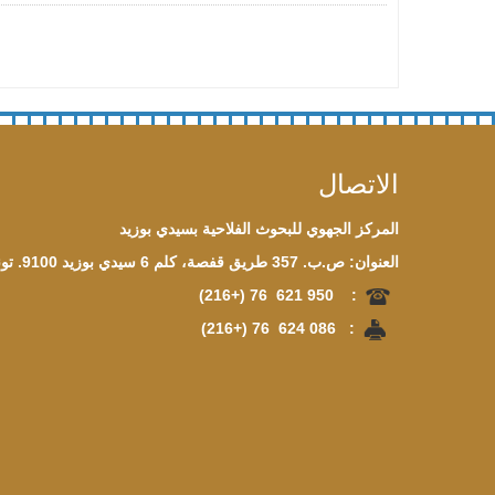
الاتصال
المركز الجهوي للبحوث الفلاحية بسيدي بوزيد
العنوان: ص.ب. 357 طريق قفصة، كلم 6 سيدي بوزيد 9100. تونس
(+216)
76
621
950
:
(+216)
76
624
086
: